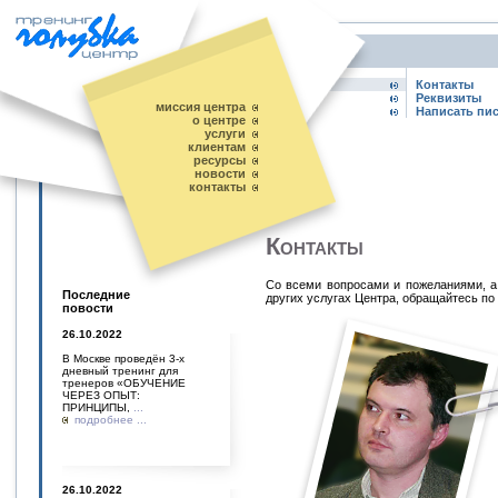
Контакты
Реквизиты
миссия центра
Написать пи
о центре
услуги
клиентам
ресурсы
новости
контакты
Контакты
Со всеми вопросами и пожеланиями, а
Последние
других услугах Центра, обращайтесь по
повости
26.10.2022
В Москве проведён 3-х
дневный тренинг для
тренеров «ОБУЧЕНИЕ
ЧЕРЕЗ ОПЫТ:
ПРИНЦИПЫ,
...
подробнее ...
26.10.2022